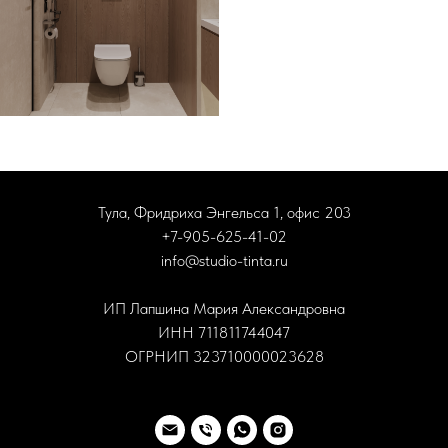
Тула, Фридриха Энгельса 1, офис 203
+7-905-625-41-02
info@studio-tinta.ru
ИП Лапшина Мария Александровна
ИНН 711811744047
ОГРНИП 323710000023628